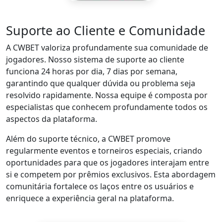
Suporte ao Cliente e Comunidade
A CWBET valoriza profundamente sua comunidade de
jogadores. Nosso sistema de suporte ao cliente
funciona 24 horas por dia, 7 dias por semana,
garantindo que qualquer dúvida ou problema seja
resolvido rapidamente. Nossa equipe é composta por
especialistas que conhecem profundamente todos os
aspectos da plataforma.
Além do suporte técnico, a CWBET promove
regularmente eventos e torneiros especiais, criando
oportunidades para que os jogadores interajam entre
si e competem por prêmios exclusivos. Esta abordagem
comunitária fortalece os laços entre os usuários e
enriquece a experiência geral na plataforma.