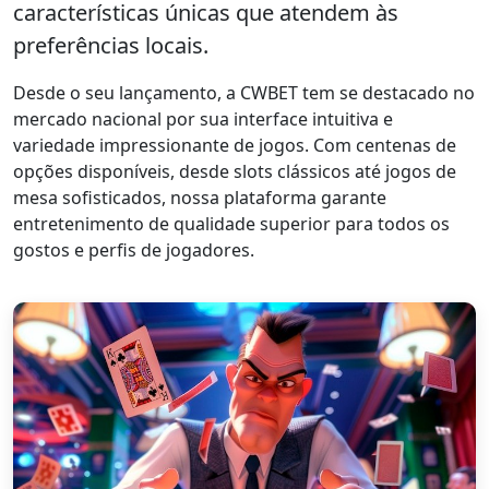
características únicas que atendem às
preferências locais.
Desde o seu lançamento, a CWBET tem se destacado no
mercado nacional por sua interface intuitiva e
variedade impressionante de jogos. Com centenas de
opções disponíveis, desde slots clássicos até jogos de
mesa sofisticados, nossa plataforma garante
entretenimento de qualidade superior para todos os
gostos e perfis de jogadores.