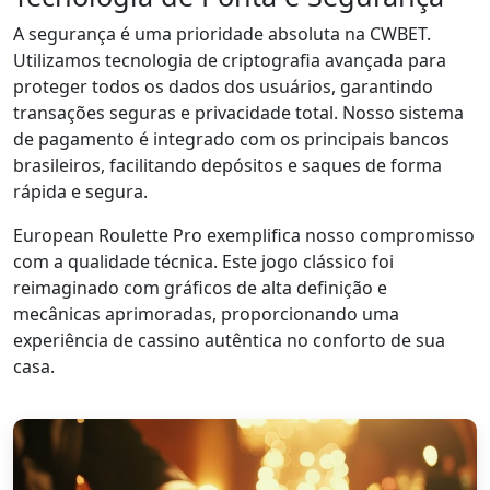
A segurança é uma prioridade absoluta na CWBET.
Utilizamos tecnologia de criptografia avançada para
proteger todos os dados dos usuários, garantindo
transações seguras e privacidade total. Nosso sistema
de pagamento é integrado com os principais bancos
brasileiros, facilitando depósitos e saques de forma
rápida e segura.
European Roulette Pro exemplifica nosso compromisso
com a qualidade técnica. Este jogo clássico foi
reimaginado com gráficos de alta definição e
mecânicas aprimoradas, proporcionando uma
experiência de cassino autêntica no conforto de sua
casa.