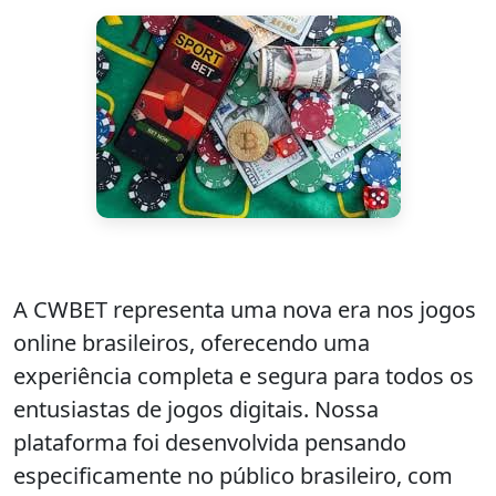
A CWBET representa uma nova era nos jogos
online brasileiros, oferecendo uma
experiência completa e segura para todos os
entusiastas de jogos digitais. Nossa
plataforma foi desenvolvida pensando
especificamente no público brasileiro, com